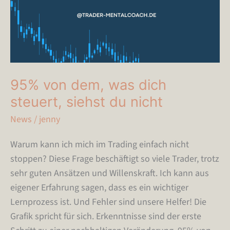
95% von dem, was dich
steuert, siehst du nicht
News
/
jenny
Warum kann ich mich im Trading einfach nicht
stoppen? Diese Frage beschäftigt so viele Trader, trotz
sehr guten Ansätzen und Willenskraft. Ich kann aus
eigener Erfahrung sagen, dass es ein wichtiger
Lernprozess ist. Und Fehler sind unsere Helfer! Die
Grafik spricht für sich. Erkenntnisse sind der erste