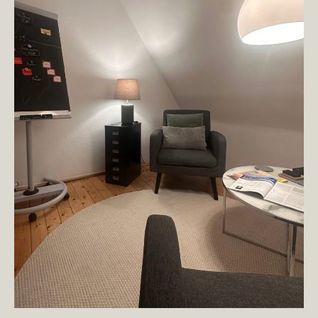
nicht
im
Chart