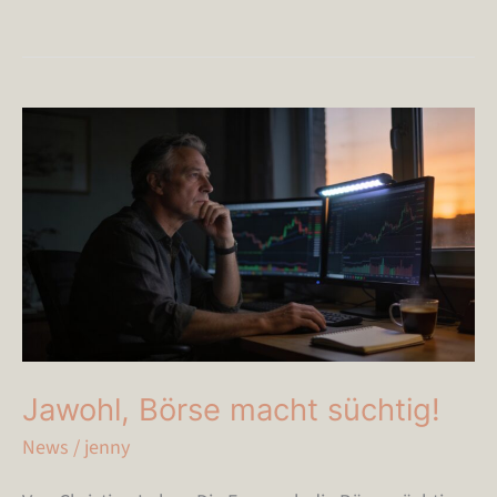
Jawohl,
Börse
macht
süchtig!
Jawohl, Börse macht süchtig!
News
/
jenny