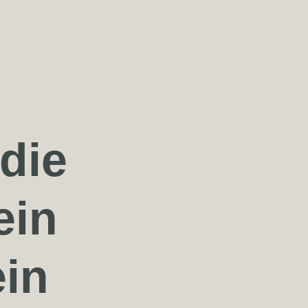
die
ein
in