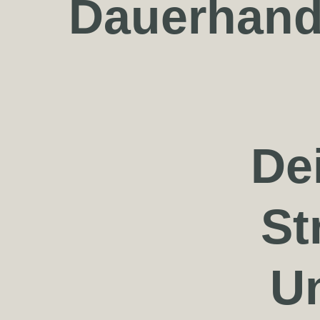
Dauerhand
De
St
U