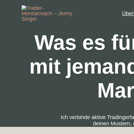
Zum
Inhalt
Über
springen
Was es fü
mit jemand
Mar
Ich verbinde aktive Tradingerf
deinen Mustern, 