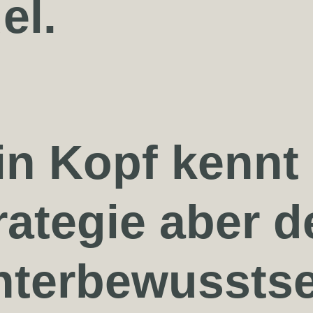
el.
in Kopf kennt 
rategie aber d
nterbewusstse